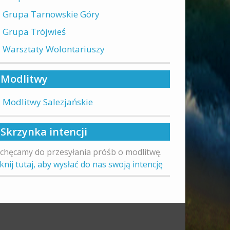
Grupa Tarnowskie Góry
Grupa Trójwieś
Warsztaty Wolontariuszy
Modlitwy
Modlitwy Salezjańskie
Skrzynka intencji
chęcamy do przesyłania próśb o modlitwę.
iknij tutaj, aby wysłać do nas swoją intencję