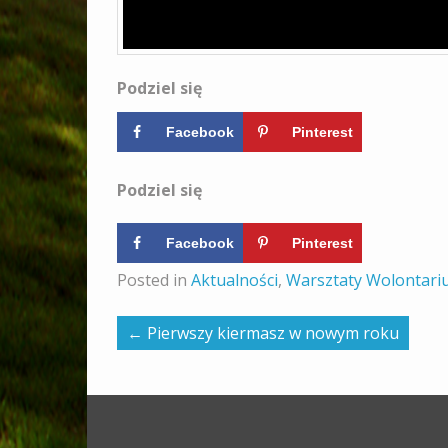
Podziel się
Facebook
Pinterest
Podziel się
Facebook
Pinterest
Posted in
Aktualności
,
Warsztaty Wolontari
←
Pierwszy kiermasz w nowym roku