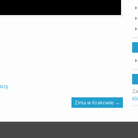
uszy
Za
Kl
Zima w Krakowie
→