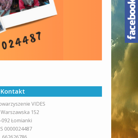
Kontakt
owarzyszenie VIDES
. Warszawska 152
-092 Łomianki
S 0000024487
l. 662626786