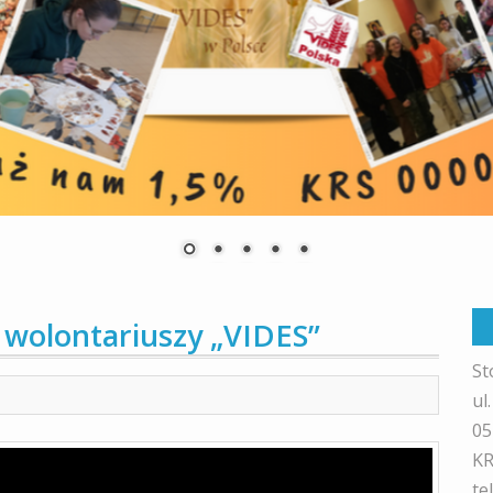
 wolontariuszy „VIDES”
St
ul
05
KR
te