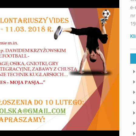
e-
nr
19
Kl