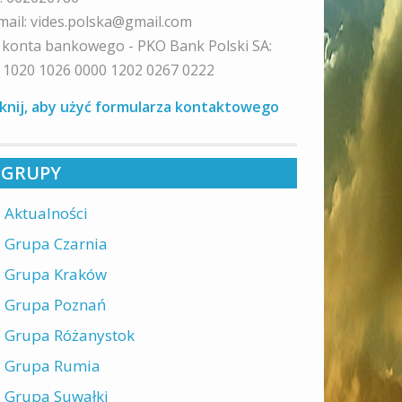
mail: vides.polska@gmail.com
 konta bankowego - PKO Bank Polski SA:
 1020 1026 0000 1202 0267 0222
iknij, aby użyć formularza kontaktowego
GRUPY
Aktualności
Grupa Czarnia
Grupa Kraków
Grupa Poznań
Grupa Różanystok
Grupa Rumia
Grupa Suwałki