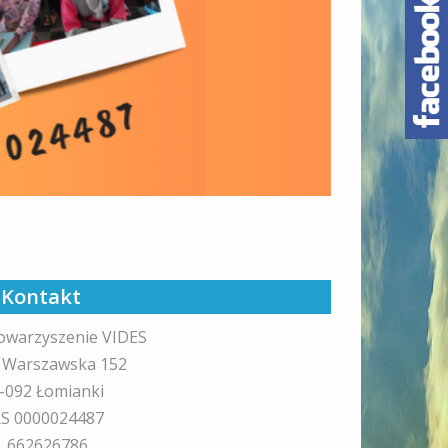
Kontakt
owarzyszenie VIDES
. Warszawska 152
-092 Łomianki
S 0000024487
l. 662626786