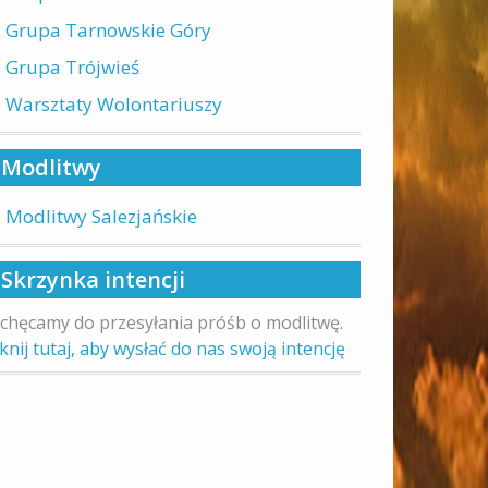
Grupa Tarnowskie Góry
Grupa Trójwieś
Warsztaty Wolontariuszy
Modlitwy
Modlitwy Salezjańskie
Skrzynka intencji
chęcamy do przesyłania próśb o modlitwę.
iknij tutaj, aby wysłać do nas swoją intencję