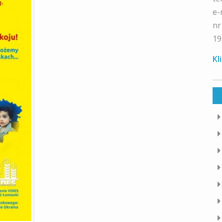
e-
nr
19
Kl