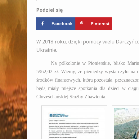
Podziel się
Facebook
Pinterest
W 2018 roku, dzięki pomocy wielu Darczyńcó
Ukrainie.
Na półkolonie w Pionierskie, blisko Mari
5962,02 zł. Wiemy, że pieniędzy wystarczyło na or
środków finansowych, która pozostała, przeznaczo
będą miały miejsce spotkania dla dzieci w ciąg
Chrześcijańskiej Służby Zbawienia.