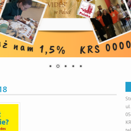
18
St
ul
05
KR
te