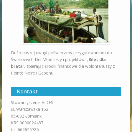
Dużo naszej uwagi poświęcamy przygotowaniom do
Światowych Dni Młodzieży i projektowi „
Bilet dla
brata
”, zbierając środki finansowe dla wolontariuszy z
Pointe Noire i Gabonu.
Kontakt
Stowarzyszenie VIDES
ul. Warszawska 152
05-092 Łomianki
KRS 0000024487
tel. 662626786