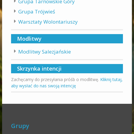
Grupa Tarnowskie Góry
Grupa Trójwieś
Warsztaty Wolontariuszy
Modlitwy
Modlitwy Salezjańskie
Skrzynka intencji
Zachęcamy do przesyłania próśb o modlitwę.
Kliknij tutaj,
aby wysłać do nas swoją intencję
Grupy