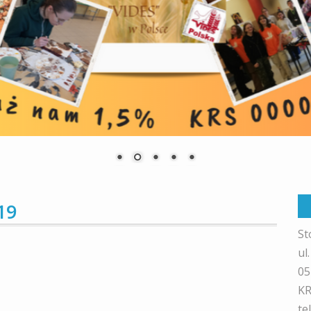
19
St
ul
05
KR
te