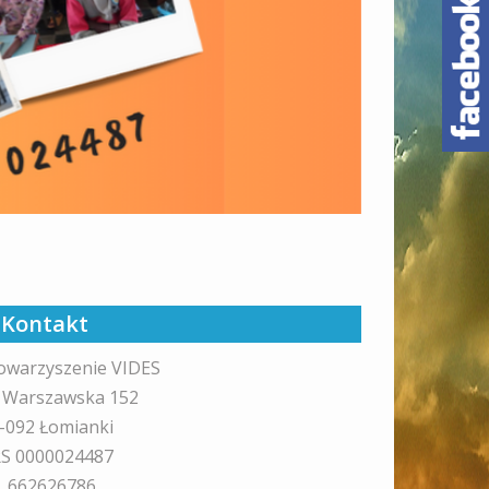
Kontakt
owarzyszenie VIDES
. Warszawska 152
-092 Łomianki
S 0000024487
l. 662626786