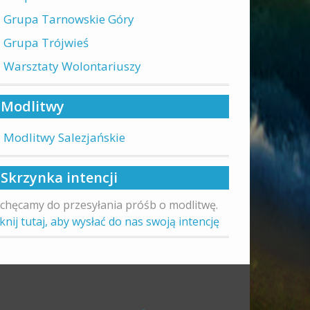
Grupa Tarnowskie Góry
Grupa Trójwieś
Warsztaty Wolontariuszy
Modlitwy
Modlitwy Salezjańskie
Skrzynka intencji
chęcamy do przesyłania próśb o modlitwę.
iknij tutaj, aby wysłać do nas swoją intencję