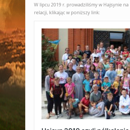
W lipcu 2019 r. prowadziliśmy w Hajsynie na
relacji, klikając w poniższy link: