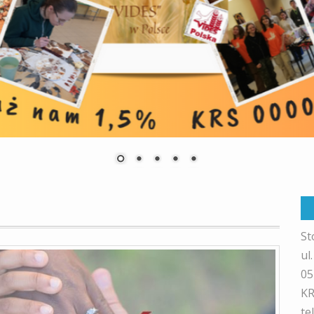
St
ul
05
KR
te