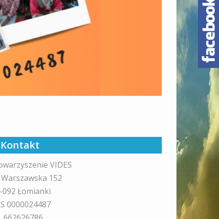
Kontakt
owarzyszenie VIDES
. Warszawska 152
-092 Łomianki
S 0000024487
l. 662626786