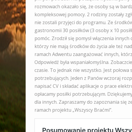
rozmowach okazało się, że osoby są w bardzo
kompleksowej pomocy. 2 rodziny zostały zgło
nie zostali przyjęci do programu. Ze środk
gastronomii 30 posiłków (3 osoby x 10 posił
pomóc. Zrodził się pomysł włączenia innych
którzy nie mają środków do życia ale też nad
ramach Adwentu zaangażować innych, którzy 
Odpowiedź była wspaniałomyślna. Zobaczcie
czasie. To jednak nie wszystko. Jest połowa
potrzebujących. Jeden z Panów wczoraj roz
napisać CV i składać aplikacje o prace elekt
opłacamy posiłki potrzebującym. Dziękujemy
dla innych. Zapraszamy do zapoznania się
ramach projektu „Wszyscy Braćmi”.