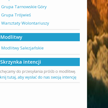
Grupa Tarnowskie Góry
Grupa Trójwieś
Warsztaty Wolontariuszy
Modlitwy
Modlitwy Salezjańskie
Skrzynka intencji
chęcamy do przesyłania próśb o modlitwę.
iknij tutaj, aby wysłać do nas swoją intencję