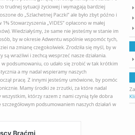
 trudnej sytuacji życiowej i wymagają bardziej
szone do „Szlachetnej Paczki” ale było zbyt późno i
ów 1% Stowarzyszenia „VIDES” opłacono w małej
ków). Wiedziałyśmy, że same nie jesteśmy w stanie im
 osób, by w okresie Adwentu wspólnie wspomóc tych,
ziei na zmianę czegokolwiek. Zrodziła się myśl, by w
są wrażliwi i zechcą wesprzeć nasze działania.
 w podsumowaniu, co udało się zrobić w tak krótkim
 stycznia a my nadal wspieramy naszych
począł pracę. Z innymi jesteśmy umówione, by pomóc
ronicznie. Mamy środki ze zrzutki, za które nadal
Za
 wszystkim, którzy razem z nami czynią tyle dobra
Kl
 ze szczegółowym podsumowaniem naszych działań w