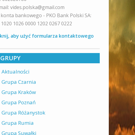
mail: vides.polska@gmail.com
 konta bankowego - PKO Bank Polski SA:
 1020 1026 0000 1202 0267 0222
iknij, aby użyć formularza kontaktowego
GRUPY
Aktualności
Grupa Czarnia
Grupa Kraków
Grupa Poznań
Grupa Różanystok
Grupa Rumia
Grupa Suwałki