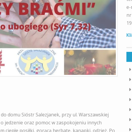
e-
nr
19
Kl
o domu Sióstr Salezjanek, przy ul. Warszawskiej
c o jedzenie oraz pomoc w zaspokojeniu innych
 ciepłe posiłki, gorącą herbatę, kanapki, odzież. Po