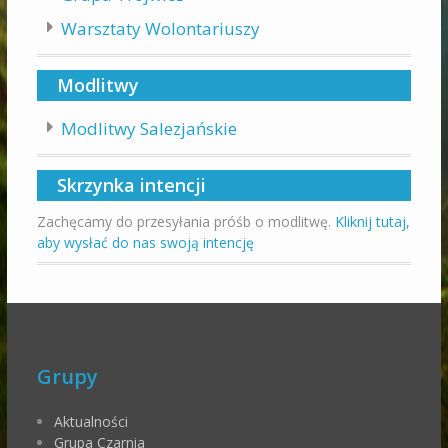
Warsztaty Wolontariuszy
Modlitwy
Modlitwy Salezjańskie
Skrzynka intencji
Zachęcamy do przesyłania próśb o modlitwę.
Kliknij tutaj,
aby wysłać do nas swoją intencję
Grupy
Aktualności
Grupa Czarnia