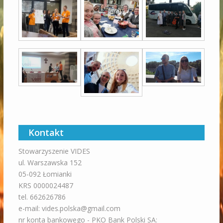
Kontakt
Stowarzyszenie VIDES
ul. Warszawska 152
05-092 Łomianki
KRS 0000024487
tel. 662626786
e-mail: vides.polska@gmail.com
nr konta bankowego - PKO Bank Polski SA: