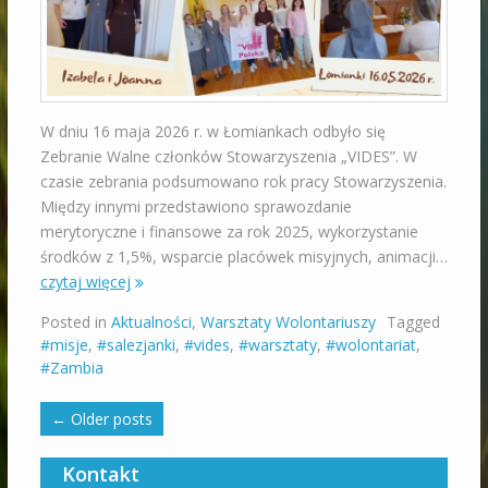
W dniu 16 maja 2026 r. w Łomiankach odbyło się
Zebranie Walne członków Stowarzyszenia „VIDES”. W
czasie zebrania podsumowano rok pracy Stowarzyszenia.
Między innymi przedstawiono sprawozdanie
merytoryczne i finansowe za rok 2025, wykorzystanie
środków z 1,5%, wsparcie placówek misyjnych, animacji…
czytaj więcej
Posted in
Aktualności
,
Warsztaty Wolontariuszy
Tagged
#misje
,
#salezjanki
,
#vides
,
#warsztaty
,
#wolontariat
,
#Zambia
←
Older posts
Kontakt