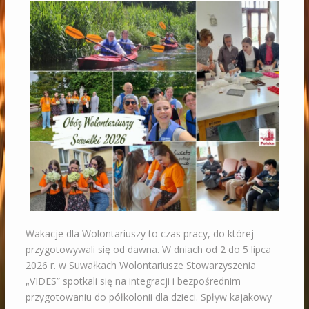
Wakacje dla Wolontariuszy to czas pracy, do której
przygotowywali się od dawna. W dniach od 2 do 5 lipca
2026 r. w Suwałkach Wolontariusze Stowarzyszenia
„VIDES” spotkali się na integracji i bezpośrednim
przygotowaniu do półkolonii dla dzieci. Spływ kajakowy