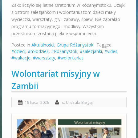
Zakończyło się letnie Oratorium w Różanymstoku. Dzięki
siostrom salezjankom i wolontariuszom dzieci miały
wycieczki, warsztaty, gry i zabawy, śpiew. Nie zabrakło
programu formacyjnego i modliwy. Wszystkim
uczestnikom zostaną piękne wspomnienia.
Posted in
Aktualności
,
Grupa Różanystok
Tagged
#dzieci
,
#młodzież
,
#Różanystok
,
#salezjanki
,
#vides
,
#wakacje
,
#warsztaty
,
#wolontariat
Wolontariat misyjny w
Zambii
16 lipca, 2026
s. Urszula Biegaj