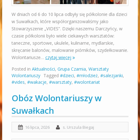
W dniach od 6 do 10 lipca odbyły się półkolonie dla dzieci
w Suwałkach, które współorganizowaliśmy jako
Stowarzyszenie „VIDES”. Dzięki naszemu Darczyńcy, w
czasie półkolonii było wiele ciekawych warsztatów:
taneczne, sportowe, ukulele, kulinarne, mydlarskie,
skręcanie balonów, malowanie piórników, szydełkowanie.
Wolontariusze…
czytaj więcej
Posted in
Aktualności
,
Grupa Czarnia
,
Warsztaty
Wolontariuszy
Tagged
#dzieci
,
#młodzież
,
#salezjanki
,
#vides
,
#wakacje
,
#warsztaty
,
#wolontariat
Obóz Wolontariuszy w
Suwałkach
16 lipca, 2026
s. Urszula Biegaj