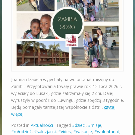
Joanna i Izabela wyjechały na wolontariat misyjny do
Zambii. Przygotowania trwały prawie rok. 12 lipca 2026 r.
wyleciały do Lusaki, gdzie zatrzymały się 2 dni. Dalej
wyruszyły w podróż do Luwingu, gdzie spędzą 3 tygodnie.
Będą pomagały tamtejszej wspólnocie sióstr…
czytaj
więcej
Posted in
Aktualności
Tagged
#dzieci
,
#misje
,
#młodzież
,
#salezjanki
,
#vides
,
#wakacje
,
#wolontariat
,