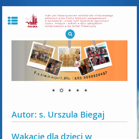
Skip
to
content
Autor:
s. Urszula Biegaj
Wakacje dla dzieci w