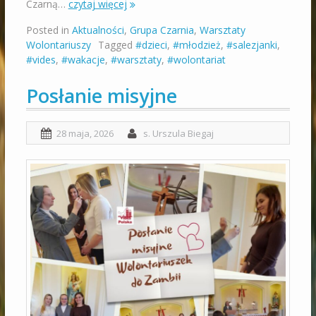
Czarną…
czytaj więcej
Posted in
Aktualności
,
Grupa Czarnia
,
Warsztaty
Wolontariuszy
Tagged
#dzieci
,
#młodzież
,
#salezjanki
,
#vides
,
#wakacje
,
#warsztaty
,
#wolontariat
Posłanie misyjne
28 maja, 2026
s. Urszula Biegaj