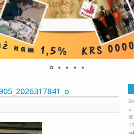
905_2026317841_o
St
ul
05
KR
te