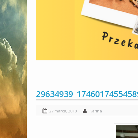
29634939_1746017455458
27 marca, 2018
Karina