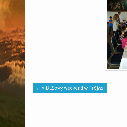
←
VIDESowy weekend w Trójwsi