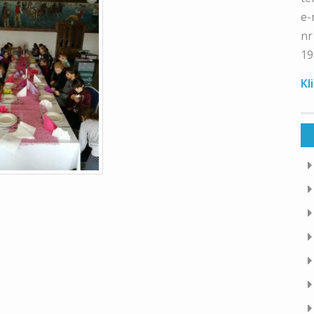
e-
nr
19
Kl