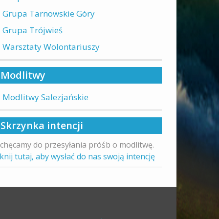
Grupa Tarnowskie Góry
Grupa Trójwieś
Warsztaty Wolontariuszy
Modlitwy
Modlitwy Salezjańskie
Skrzynka intencji
chęcamy do przesyłania próśb o modlitwę.
iknij tutaj, aby wysłać do nas swoją intencję