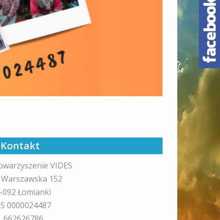
Kontakt
owarzyszenie VIDES
. Warszawska 152
-092 Łomianki
S 0000024487
l. 662626786