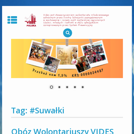
Skip
to
content
Tag:
#Suwałki
Obóz Wolontariuszy VIDES