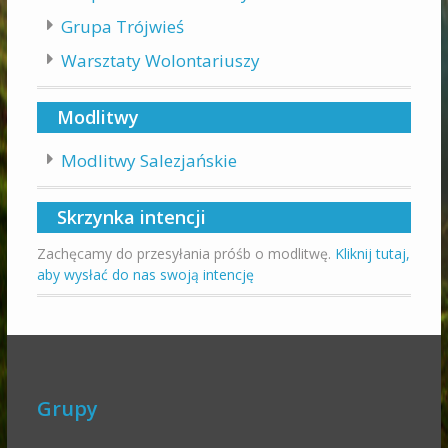
Grupa Trójwieś
Warsztaty Wolontariuszy
Modlitwy
Modlitwy Salezjańskie
Skrzynka intencji
Zachęcamy do przesyłania próśb o modlitwę.
Kliknij tutaj,
aby wysłać do nas swoją intencję
Grupy