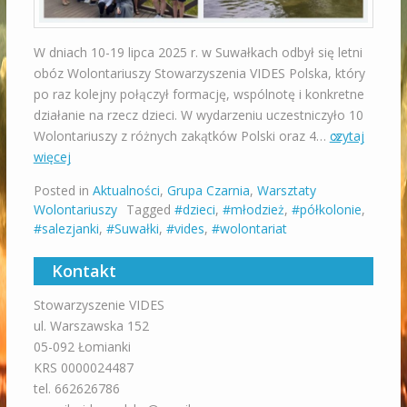
W dniach 10-19 lipca 2025 r. w Suwałkach odbył się letni
obóz Wolontariuszy Stowarzyszenia VIDES Polska, który
po raz kolejny połączył formację, wspólnotę i konkretne
działanie na rzecz dzieci. W wydarzeniu uczestniczyło 10
Wolontariuszy z różnych zakątków Polski oraz 4…
czytaj
więcej
Posted in
Aktualności
,
Grupa Czarnia
,
Warsztaty
Wolontariuszy
Tagged
#dzieci
,
#młodzież
,
#półkolonie
,
#salezjanki
,
#Suwałki
,
#vides
,
#wolontariat
Kontakt
Stowarzyszenie VIDES
ul. Warszawska 152
05-092 Łomianki
KRS 0000024487
tel. 662626786