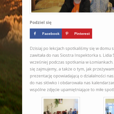
Podziel się
Facebook
Pinterest
Dzisiaj po lekcjach spotkaliśmy się w domu s
zawitała do nas Siostra Inspektorka s. Lidia 
wcześniej podczas spotkania w Łomiankach
się zajmujemy, a także o tym, jak przeżywa
prezentację opowiadającą o działalności nas
do nas słówko i obdarowała nas kalendarzam
wspólne zdjęcie upamiętniające to miłe spot