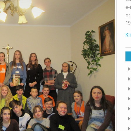
e-
nr
19
Kl