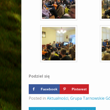
Podziel się
Facebook
Pinterest
Posted in
Aktualności
,
Grupa Tarnowskie G