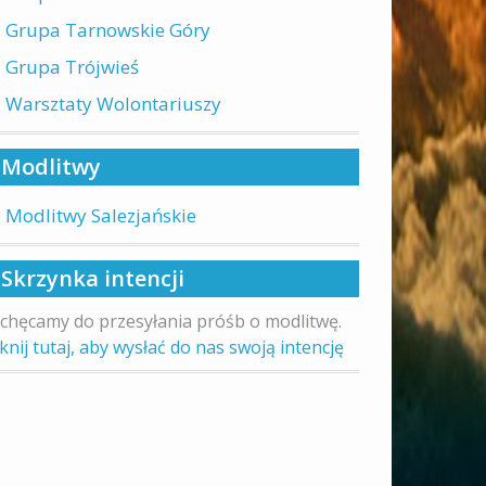
Grupa Tarnowskie Góry
Grupa Trójwieś
Warsztaty Wolontariuszy
Modlitwy
Modlitwy Salezjańskie
Skrzynka intencji
chęcamy do przesyłania próśb o modlitwę.
iknij tutaj, aby wysłać do nas swoją intencję