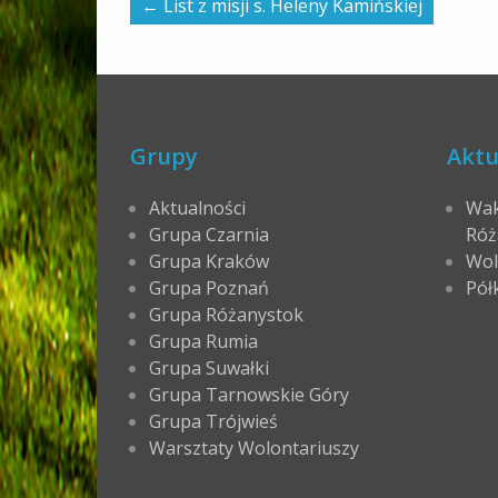
←
List z misji s. Heleny Kamińskiej
Grupy
Aktu
Aktualności
Wak
Grupa Czarnia
Róż
Grupa Kraków
Wol
Grupa Poznań
Pół
Grupa Różanystok
Grupa Rumia
Grupa Suwałki
Grupa Tarnowskie Góry
Grupa Trójwieś
Warsztaty Wolontariuszy