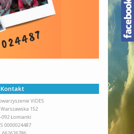
Kontakt
owarzyszenie VIDES
. Warszawska 152
-092 Łomianki
S 0000024487
l. 662626786