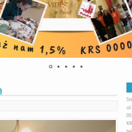
ą
St
ul
05
KR
te