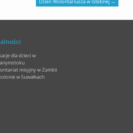
Dzień Wolontariusza w Istebnej
→
alności
acje dla dzieci w
anymstoku
ontariat misyjny w Zambii
kolonie w Suwałkach