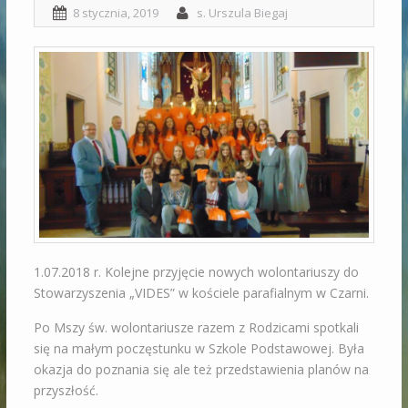
8 stycznia, 2019
s. Urszula Biegaj
1.07.2018 r. Kolejne przyjęcie nowych wolontariuszy do
Stowarzyszenia „VIDES” w kościele parafialnym w Czarni.
Po Mszy św. wolontariusze razem z Rodzicami spotkali
się na małym poczęstunku w Szkole Podstawowej. Była
okazja do poznania się ale też przedstawienia planów na
przyszłość.