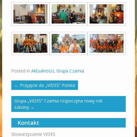
Posted in
Aktualności
,
Grupa Czarnia
←
Przyjęcie do „VIDES” Polska
Grupa „VIDES” Czarnia rozpoczyna nowy rok
szkolny
→
Kontakt
Stowarzyszenie VIDES