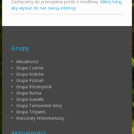
Zachęcamy do przesyłania próśb o modlitwę.
Kliknij tutaj,
aby wysłać do nas swoją intencję
Grupy
Aktualności
Grupa Czarnia
Grupa Kraków
Grupa Poznań
Grupa Różanystok
Grupa Rumia
Grupa Suwałki
Grupa Tarnowskie Góry
Grupa Trójwieś
Warsztaty Wolontariuszy
Aktualności