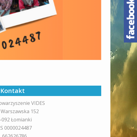
Kontakt
owarzyszenie VIDES
. Warszawska 152
-092 Łomianki
S 0000024487
l. 662626786