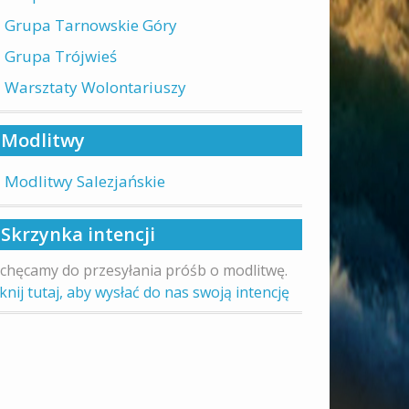
Grupa Tarnowskie Góry
Grupa Trójwieś
Warsztaty Wolontariuszy
Modlitwy
Modlitwy Salezjańskie
Skrzynka intencji
chęcamy do przesyłania próśb o modlitwę.
iknij tutaj, aby wysłać do nas swoją intencję