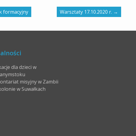
k formacyjny
Warsztaty 17.10.2020 r.
→
alności
acje dla dzieci w
anymstoku
ontariat misyjny w Zambii
kolonie w Suwałkach