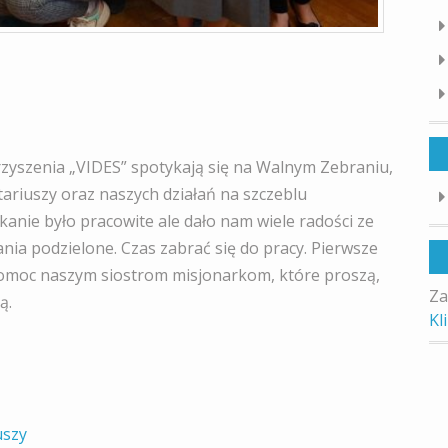
zyszenia „VIDES” spotykają się na Walnym Zebraniu,
ariuszy oraz naszych działań na szczeblu
kanie było pracowite ale dało nam wiele radości ze
ia podzielone. Czas zabrać się do pracy. Pierwsze
pomoc naszym siostrom misjonarkom, które proszą,
Za
ą.
Kl
uszy