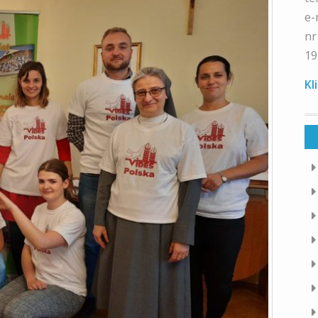
e-
nr
19
Kl