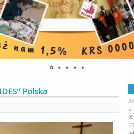
IDES” Polska
St
ul
05
KR
te