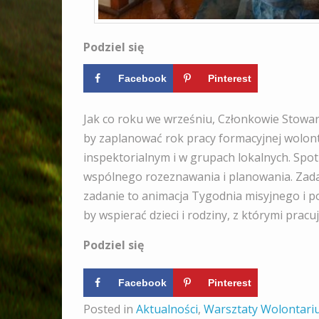
Podziel się
Facebook
Pinterest
Jak co roku we wrześniu, Członkowie Stowar
by zaplanować rok pracy formacyjnej wolont
inspektorialnym i w grupach lokalnych. Spot
wspólnego rozeznawania i planowania. Zadan
zadanie to animacja Tygodnia misyjnego i 
by wspierać dzieci i rodziny, z którymi pracuj
Podziel się
Facebook
Pinterest
Posted in
Aktualności
,
Warsztaty Wolontari