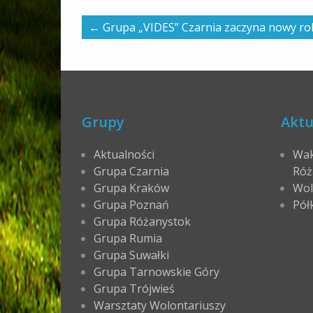
←
Grupa „VIDES” Czarnia zaczyna nowy ro
Grupy
Aktu
Aktualności
Wak
Grupa Czarnia
Róż
Grupa Kraków
Wol
Grupa Poznań
Pół
Grupa Różanystok
Grupa Rumia
Grupa Suwałki
Grupa Tarnowskie Góry
Grupa Trójwieś
Warsztaty Wolontariuszy