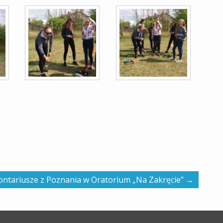
ntariusze z Poznania w Oratorium „Na Zakręcie”
→