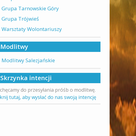
Grupa Tarnowskie Góry
Grupa Trójwieś
Warsztaty Wolontariuszy
Modlitwy
Modlitwy Salezjańskie
Skrzynka intencji
chęcamy do przesyłania próśb o modlitwę.
iknij tutaj, aby wysłać do nas swoją intencję