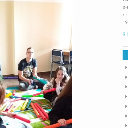
e-
nr
19
Kl