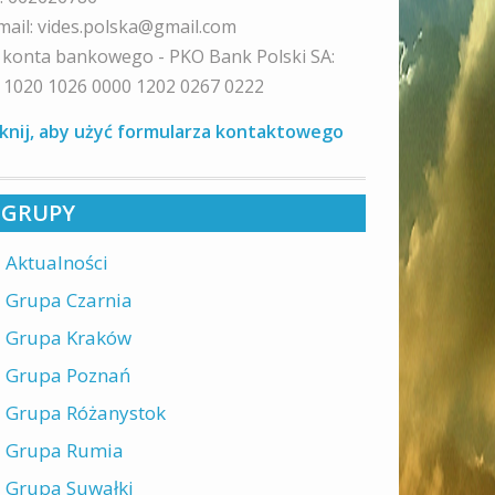
mail: vides.polska@gmail.com
 konta bankowego - PKO Bank Polski SA:
 1020 1026 0000 1202 0267 0222
iknij, aby użyć formularza kontaktowego
GRUPY
Aktualności
Grupa Czarnia
Grupa Kraków
Grupa Poznań
Grupa Różanystok
Grupa Rumia
Grupa Suwałki