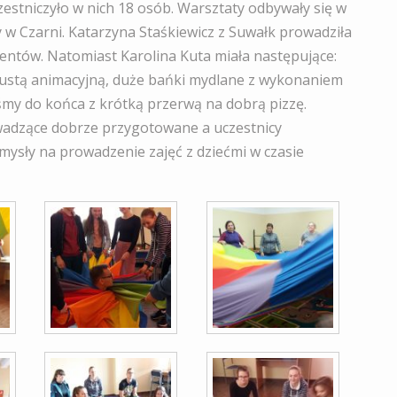
zestniczyło w nich 18 osób. Warsztaty odbywały się w
 w Czarni. Katarzyna Staśkiewicz z Suwałk prowadziła
entów. Natomiast Karolina Kuta miała następujące:
hustą animacyjną, duże bańki mydlane z wykonaniem
iśmy do końca z krótką przerwą na dobrą pizzę.
wadzące dobrze przygotowane a uczestnicy
mysły na prowadzenie zajęć z dziećmi w czasie