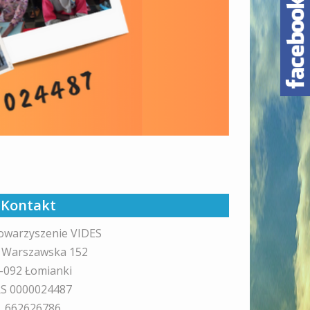
Kontakt
owarzyszenie VIDES
. Warszawska 152
-092 Łomianki
S 0000024487
l. 662626786