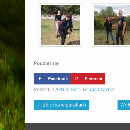
Podziel się
Facebook
Pinterest
Posted in
Aktualności
,
Grupa Czarnia
←
Zbiórka w parafiach
Wolo