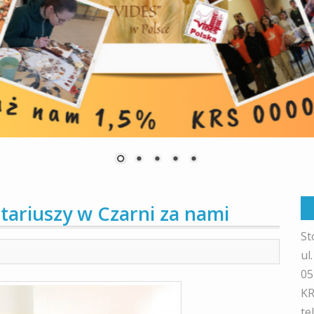
tariuszy w Czarni za nami
St
ul
05
KR
te