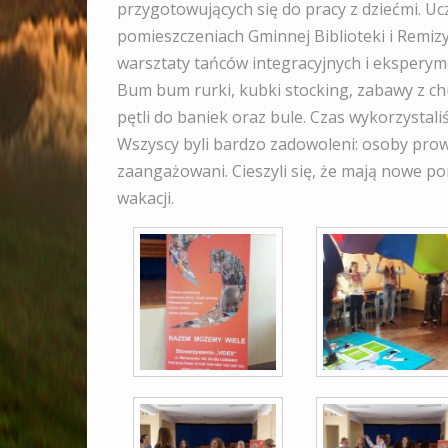
przygotowujących się do pracy z dziećmi. Uc
pomieszczeniach Gminnej Biblioteki i Remizy
warsztaty tańców integracyjnych i eksperym
Bum bum rurki, kubki stocking, zabawy z c
pętli do baniek oraz bule. Czas wykorzystal
Wszyscy byli bardzo zadowoleni: osoby pro
zaangażowani. Cieszyli się, że mają nowe po
wakacji.