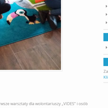
Za
Kl
rwsze warsztaty dla wolontariuszy „VIDES” i osób