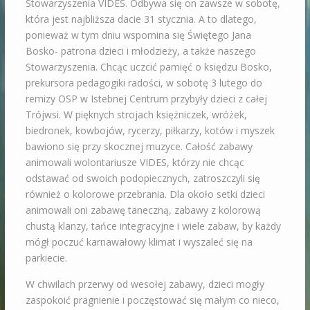
Stowarzyszenia VIDES. Odbywa się on zawsze w sobotę,
która jest najbliższa dacie 31 stycznia. A to dlatego,
ponieważ w tym dniu wspomina się Świętego Jana
Bosko- patrona dzieci i młodzieży, a także naszego
Stowarzyszenia. Chcąc uczcić pamięć o księdzu Bosko,
prekursora pedagogiki radości, w sobotę 3 lutego do
remizy OSP w Istebnej Centrum przybyły dzieci z całej
Trójwsi. W pięknych strojach księżniczek, wróżek,
biedronek, kowbojów, rycerzy, piłkarzy, kotów i myszek
bawiono się przy skocznej muzyce. Całość zabawy
animowali wolontariusze VIDES, którzy nie chcąc
odstawać od swoich podopiecznych, zatroszczyli się
również o kolorowe przebrania. Dla około setki dzieci
animowali oni zabawę taneczną, zabawy z kolorową
chustą klanzy, tańce integracyjne i wiele zabaw, by każdy
mógł poczuć karnawałowy klimat i wyszaleć się na
parkiecie.
W chwilach przerwy od wesołej zabawy, dzieci mogły
zaspokoić pragnienie i poczęstować się małym co nieco,