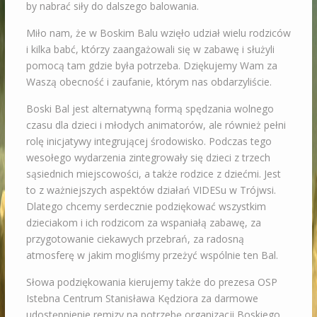
by nabrać siły do dalszego balowania.
Miło nam, że w Boskim Balu wzięło udział wielu rodziców
i kilka babć, którzy zaangażowali się w zabawę i służyli
pomocą tam gdzie była potrzeba. Dziękujemy Wam za
Waszą obecność i zaufanie, którym nas obdarzyliście.
Boski Bal jest alternatywną formą spędzania wolnego
czasu dla dzieci i młodych animatorów, ale również pełni
rolę inicjatywy integrującej środowisko. Podczas tego
wesołego wydarzenia zintegrowały się dzieci z trzech
sąsiednich miejscowości, a także rodzice z dziećmi. Jest
to z ważniejszych aspektów działań VIDESu w Trójwsi.
Dlatego chcemy serdecznie podziękować wszystkim
dzieciakom i ich rodzicom za wspaniałą zabawę, za
przygotowanie ciekawych przebrań, za radosną
atmosferę w jakim mogliśmy przeżyć wspólnie ten Bal.
Słowa podziękowania kierujemy także do prezesa OSP
Istebna Centrum Stanisława Kędziora za darmowe
udostępnienie remizy na potrzebę organizacji Boskiego