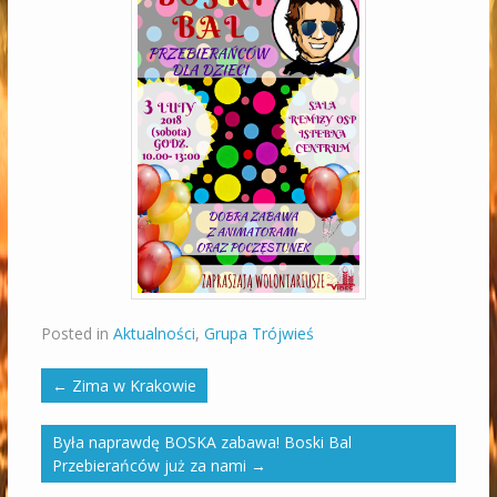
Posted in
Aktualności
,
Grupa Trójwieś
←
Zima w Krakowie
Była naprawdę BOSKA zabawa! Boski Bal
Przebierańców już za nami
→