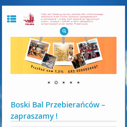
Skip
to
content
Boski Bal Przebierańców –
zapraszamy !