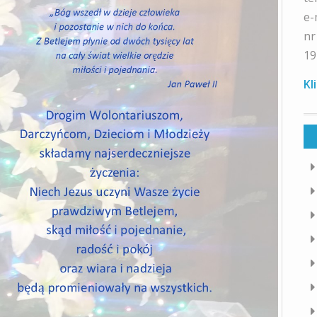
e-
nr
19
Kl