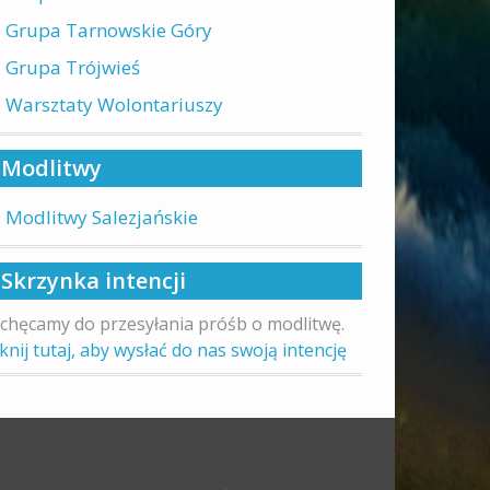
Grupa Tarnowskie Góry
Grupa Trójwieś
Warsztaty Wolontariuszy
Modlitwy
Modlitwy Salezjańskie
Skrzynka intencji
chęcamy do przesyłania próśb o modlitwę.
iknij tutaj, aby wysłać do nas swoją intencję