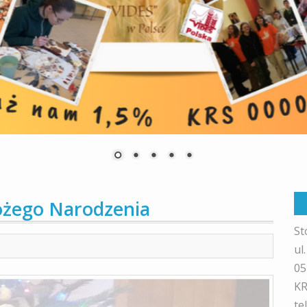
ożego Narodzenia
St
ul
05
KR
te