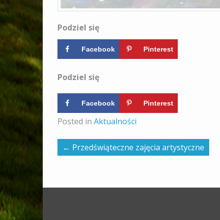
Podziel się
Facebook
Pinterest
Podziel się
Facebook
Pinterest
Posted in
Aktualności
←
Przedświąteczne zajęcia artystyczne