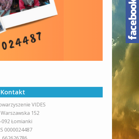
Kontakt
owarzyszenie VIDES
. Warszawska 152
-092 Łomianki
S 0000024487
l. 662626786