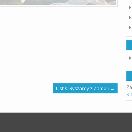
Za
List s. Ryszardy z Zambii
→
Kl