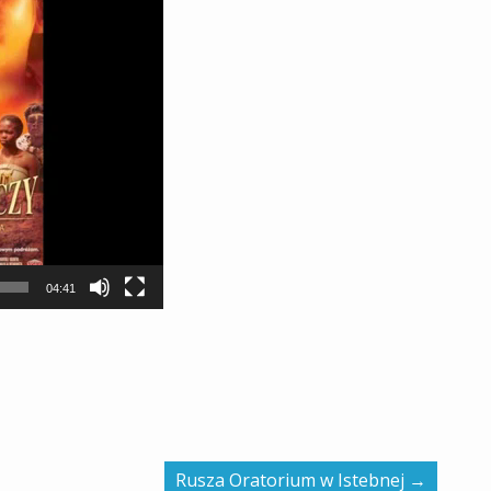
04:41
Rusza Oratorium w Istebnej
→