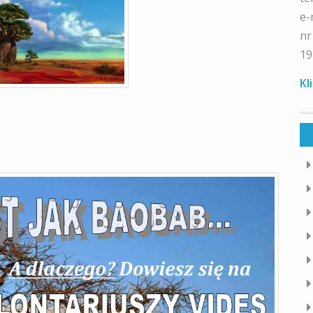
e-
nr
19
Kl