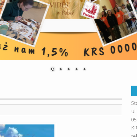
St
ul
05
KR
te