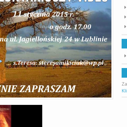
Za
Kl