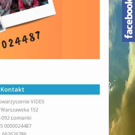
Kontakt
owarzyszenie VIDES
. Warszawska 152
-092 Łomianki
S 0000024487
l. 662626786