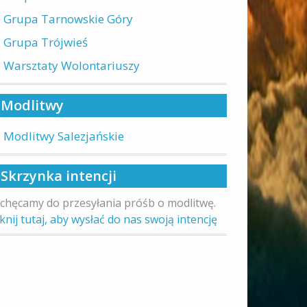
Grupa Tarnowskie Góry
Grupa Trójwieś
Warsztaty Wolontariuszy
Modlitwy
Modlitwy Salezjańskie
Skrzynka intencji
chęcamy do przesyłania próśb o modlitwę.
iknij tutaj, aby wysłać do nas swoją intencję