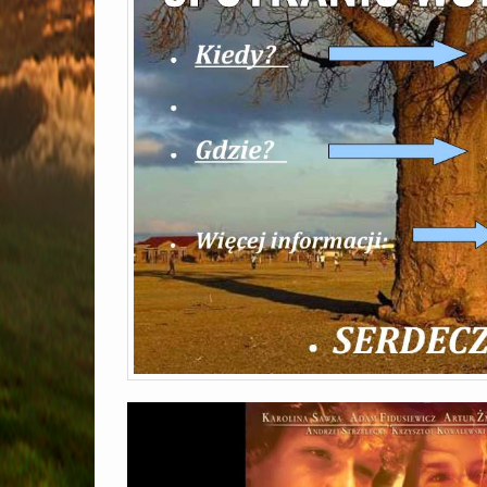
Odtwarzacz
video