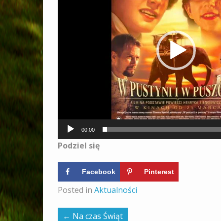
00:00
Podziel się
Facebook
Pinterest
Posted in
Aktualności
←
Na czas Świąt