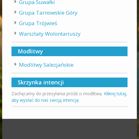
Grupa Suwałki
Grupa Tarnowskie Góry
Grupa Trójwieś
Warsztaty Wolontariuszy
Modlitwy
Modlitwy Salezjańskie
Skrzynka intencji
Zachęcamy do przesyłania próśb o modlitwę.
Kliknij tutaj,
aby wysłać do nas swoją intencję