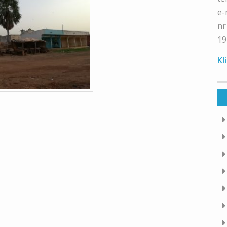
e-
nr
19
Kl