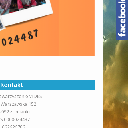
Kontakt
owarzyszenie VIDES
. Warszawska 152
-092 Łomianki
S 0000024487
l. 662626786