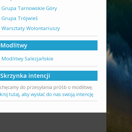
Grupa Tarnowskie Góry
Grupa Trójwieś
Warsztaty Wolontariuszy
Modlitwy
Modlitwy Salezjańskie
Skrzynka intencji
chęcamy do przesyłania próśb o modlitwę.
iknij tutaj, aby wysłać do nas swoją intencję