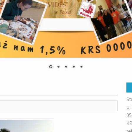
St
ul
05
KR
te