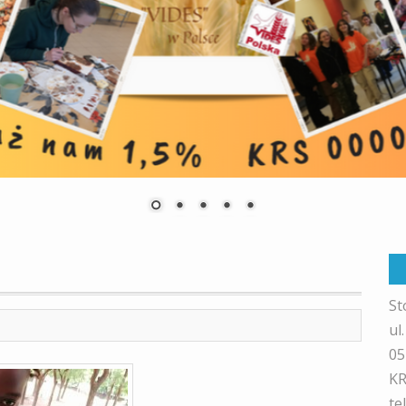
St
ul
05
KR
te