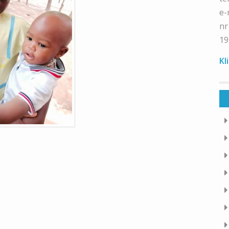
e-
nr
19
Kl