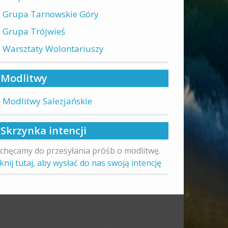
Grupa Tarnowskie Góry
Grupa Trójwieś
Warsztaty Wolontariuszy
Modlitwy
Modlitwy Salezjańskie
Skrzynka intencji
chęcamy do przesyłania próśb o modlitwę.
iknij tutaj, aby wysłać do nas swoją intencję