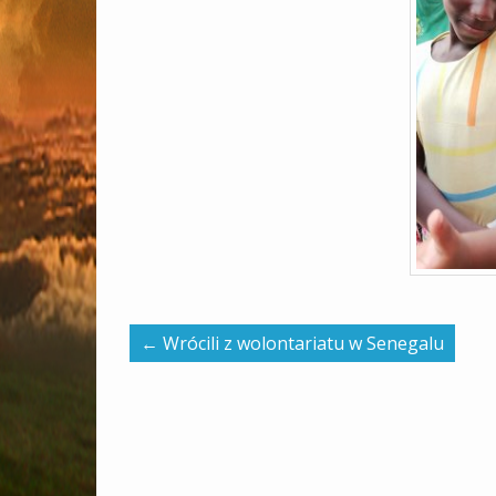
←
Wrócili z wolontariatu w Senegalu