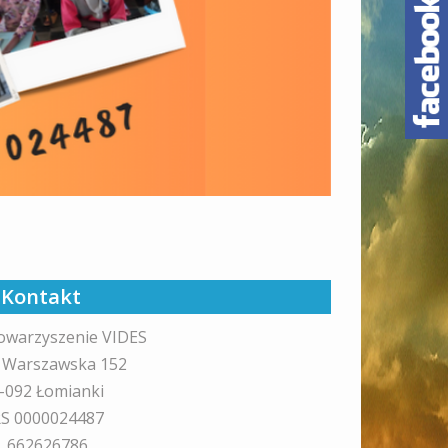
Kontakt
owarzyszenie VIDES
. Warszawska 152
-092 Łomianki
S 0000024487
l. 662626786