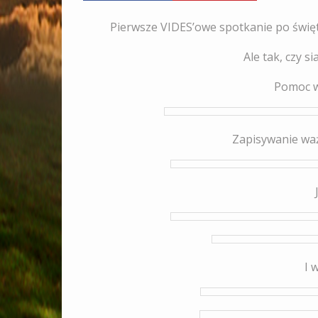
Pierwsze VIDES’owe spotkanie po święta
Ale tak, czy s
Pomoc w 
Zapisywanie waż
I 