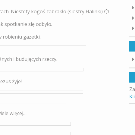
ch. Niestety kogoś zabrakło (siostry Halinki) 🙁
iak spotkanie się odbyło.
robieniu gazetki.
nych i budujących rzeczy.
Jezus żyje!
Za
Kl
wiele więcej…