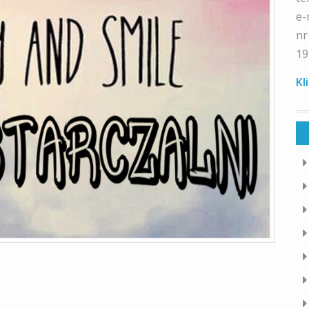
e-
nr
19
Kl