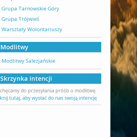
Grupa Tarnowskie Góry
Grupa Trójwieś
Warsztaty Wolontariuszy
Modlitwy
Modlitwy Salezjańskie
Skrzynka intencji
chęcamy do przesyłania próśb o modlitwę.
iknij tutaj, aby wysłać do nas swoją intencję