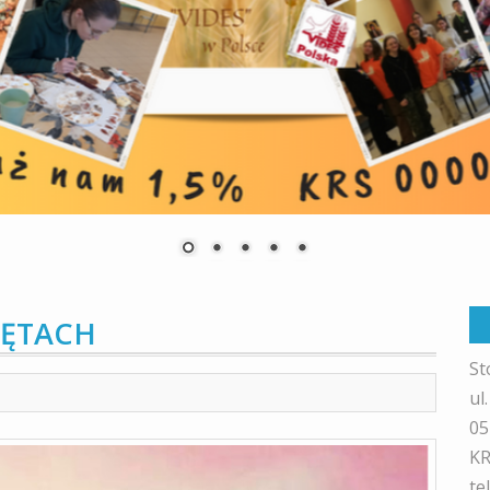
IĘTACH
St
ul
05
KR
te