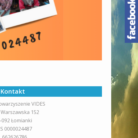
Kontakt
owarzyszenie VIDES
. Warszawska 152
-092 Łomianki
S 0000024487
l. 662626786