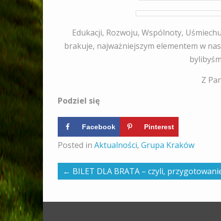
Edukacji, Rozwoju, Wspólnoty, Uśmiechu
brakuje, najważniejszym elementem w nas
bylibyśm
Z Pa
Podziel się
Facebook
Pinterest
Posted in
Aktualności
,
Grupa Kraków
←
BILET DLA BRATA – czyli, przygotowan